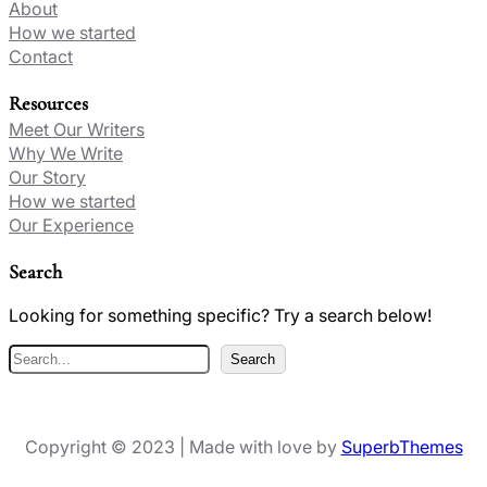
About
How we started
Contact
Resources
Meet Our Writers
Why We Write
Our Story
How we started
Our Experience
Search
Looking for something specific? Try a search below!
R
Search
e
c
h
Copyright © 2023 | Made with love by
SuperbThemes
e
r