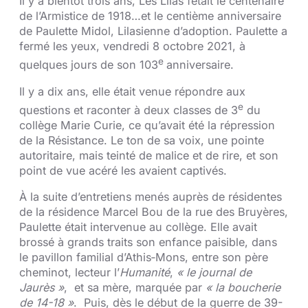
Il y a bientôt trois ans, Les Lilas fêtait le centenaire
de l’Armistice de 1918…et le centième anniversaire
de Paulette Midol, Lilasienne d’adoption. Paulette a
fermé les yeux, vendredi 8 octobre 2021, à
e
quelques jours de son 103
anniversaire.
Il y a dix ans, elle était venue répondre aux
e
questions et raconter à deux classes de 3
du
collège Marie Curie, ce qu’avait été la répression
de la Résistance. Le ton de sa voix, une pointe
autoritaire, mais teinté de malice et de rire, et son
point de vue acéré les avaient captivés.
À la suite d’entretiens menés auprès de résidentes
de la résidence Marcel Bou de la rue des Bruyères,
Paulette était intervenue au collège. Elle avait
brossé à grands traits son enfance paisible, dans
le pavillon familial d’Athis‑Mons, entre son père
cheminot, lecteur l’
Humanité
,
« le journal de
Jaurès »
, et sa mère, marquée par
« la boucherie
de 14-18 »
. Puis, dès le début de la guerre de 39-